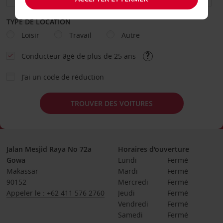
TYPE DE LOCATION
Loisir
Travail
Autre
Conducteur âgé de plus de 25 ans
J’ai un code de réduction
TROUVER DES VOITURES
Jalan Mesjid Raya No 72a
Horaires d'ouverture
Gowa
Lundi
Fermé
Makassar
Mardi
Fermé
90152
Mercredi
Fermé
Appeler le : +62 411 576 2760
Jeudi
Fermé
Vendredi
Fermé
Samedi
Fermé