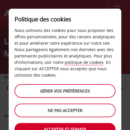
Menu
Politique des cookies
Welcome
Nous utilisons des cookies pour vous proposer des
to
offres personnalisées, pour des raisons analytiques
Location de voiture
Avis
et pour améliorer votre expérience sur notre site.
Nous partageons également nos données avec des
Makassar
partenaires publicitaires et analytiques. Pour plus
d’informations, voir notre
politique de cookies
. En
cliquant sur ACCEPTER vous acceptez que nous
utilisions des cookies.
AGENCE DE DÉPART
GÉRER VOS PRÉFÉRENCES
Sélectionnez une autre agence de retour
NE PAS ACCEPTER
DATE DE DÉPART
DATE DE RETOUR
ACCEPTER ET FERMER