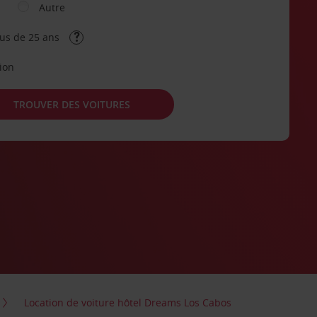
Autre
lus de 25 ans
tion
TROUVER DES VOITURES
Location de voiture hôtel Dreams Los Cabos