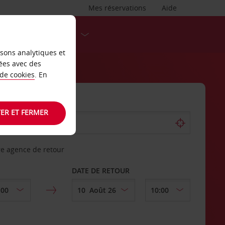
Mes réservations
Aide
DESTINATIONS
isons analytiques et
ées avec des
 de cookies
. En
ER ET FERMER
re agence de retour
DATE DE RETOUR