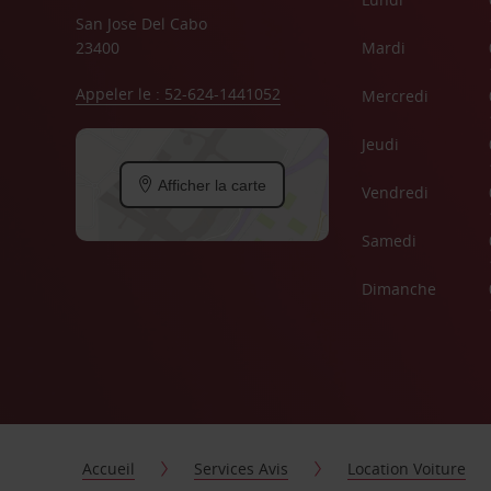
San Jose Del Cabo
23400
Mardi
Appeler le : 52-624-1441052
Mercredi
Jeudi
Afficher la carte
Vendredi
Samedi
Dimanche
Accueil
Services Avis
Location Voiture