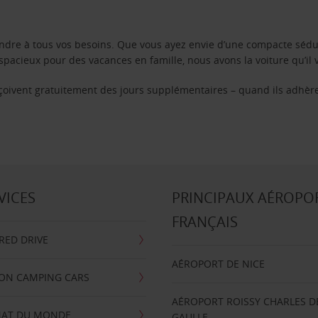
ondre à tous vos besoins. Que vous ayez envie d’une compacte sédu
pacieux pour des vacances en famille, nous avons la voiture qu’il 
reçoivent gratuitement des jours supplémentaires – quand ils adhèr
VICES
PRINCIPAUX AÉROPO
FRANÇAIS
RRED DRIVE
AÉROPORT DE NICE
ION CAMPING CARS
AÉROPORT ROISSY CHARLES D
AT DU MONDE
GAULLE