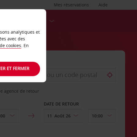
Mes réservations
Aide
DESTINATIONS
isons analytiques et
ées avec des
 de cookies
. En
ER ET FERMER
re agence de retour
DATE DE RETOUR