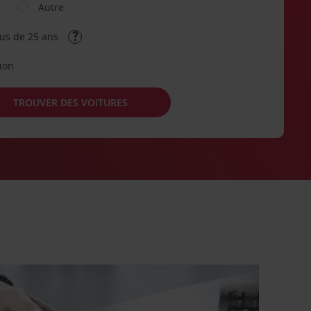
Autre
lus de 25 ans
tion
TROUVER DES VOITURES