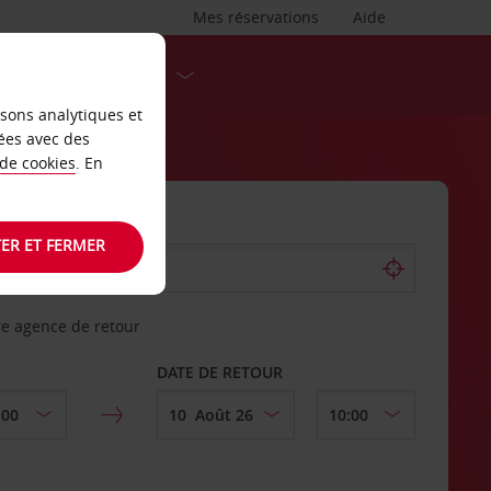
Mes réservations
Aide
DESTINATIONS
isons analytiques et
ées avec des
 de cookies
. En
ER ET FERMER
re agence de retour
DATE DE RETOUR