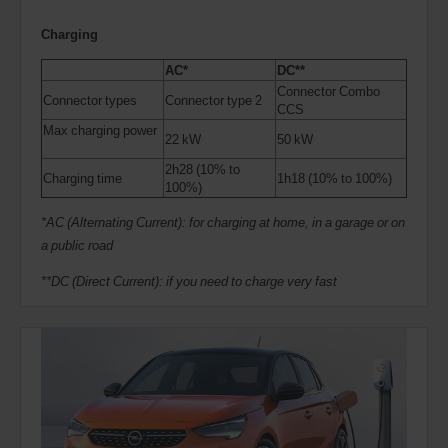
Charging
AC*
DC**
Connector Combo
Connector types
Connector type 2
CCS
Max charging power
22 kW
50 kW
2h28 (10% to
Charging time
1h18 (10% to 100%)
100%)
*AC (Alternating Current): for charging at home, in a garage or on
a public road
**DC (Direct Current): if you need to charge very fast