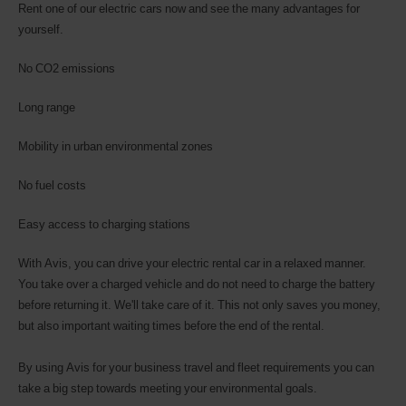
pouvez
Rent one of our electric cars now and see the many advantages for
également
yourself.
indiquer
votre
No CO2 emissions
numéro
AWD
(Remise
Long range
internationale
Avis).
Mobility in urban environmental zones
Vous
pouvez
réserver
No fuel costs
un
véhicule
Easy access to charging stations
utilitaire
ou
With Avis, you can drive your electric rental car in a relaxed manner.
un
scooter
You take over a charged vehicle and do not need to charge the battery
si
before returning it. We'll take care of it. This not only saves you money,
ceux-
but also important waiting times before the end of the rental.
ci
sont
disponibles
By using Avis for your business travel and fleet requirements you can
dans
take a big step towards meeting your environmental goals.
votre