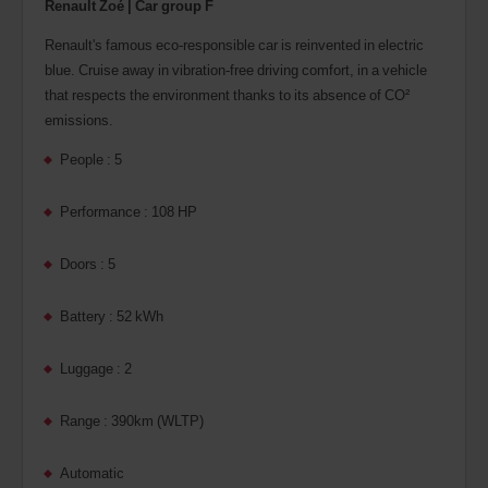
Renault Zoé | Car group F
Renault's famous eco-responsible car is reinvented in electric
blue. Cruise away in vibration-free driving comfort, in a vehicle
that respects the environment thanks to its absence of CO²
emissions.
People : 5
Performance : 108 HP
Doors : 5
Battery : 52 kWh
Luggage : 2
Range : 390km (WLTP)
Automatic