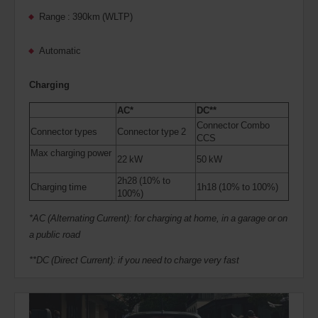
Range : 390km (WLTP)
Automatic
Charging
AC*
DC**
Connector Combo
Connector types
Connector type 2
CCS
Max charging power
22 kW
50 kW
2h28 (10% to
Charging time
1h18 (10% to 100%)
100%)
*AC (Alternating Current): for charging at home, in a garage or on
a public road
**DC (Direct Current): if you need to charge very fast