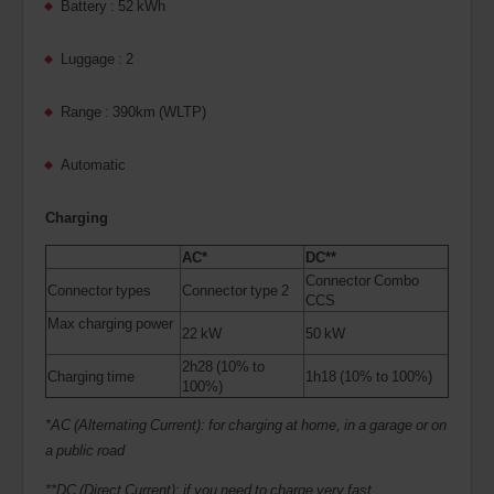
Battery : 52 kWh
Luggage : 2
Range : 390km (WLTP)
Automatic
Charging
AC*
DC**
Connector Combo
Connector types
Connector type 2
CCS
Max charging power
22 kW
50 kW
2h28 (10% to
Charging time
1h18 (10% to 100%)
100%)
*AC (Alternating Current): for charging at home, in a garage or on
a public road
**DC (Direct Current): if you need to charge very fast