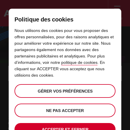
Menu
Politique des cookies
Welcome
Nous utilisons des cookies pour vous proposer des
to
offres personnalisées, pour des raisons analytiques et
Avis
OUR ELECTRIC FLEET FOR YOUR
pour améliorer votre expérience sur notre site. Nous
partageons également nos données avec des
BUSINESS
partenaires publicitaires et analytiques. Pour plus
d’informations, voir notre
politique de cookies
. En
Instructions
cliquant sur ACCEPTER vous acceptez que nous
Ignorer
Rechercher
une
Utili
utilisions des cookies.
for
agence
les
Screen
date
La
choisir
L’heure
choisir
temps
temps
09
10
de
date
de
de
de
depui
depui
DIM.
liens
Reader
:00
GÉRER VOS PRÉFÉRENCES
début
de
modifier
départ
modifier
(minut
(heure
AOÛT
départ
choisie
Users:
contenus
choisie
est
date
Actuel
choisir
time
L’heure
choisir
temps
temps
est
Skip
11
10
de
de
to
de
de
jusqu’
jusqu’
MAR.
le
:00
screen
dans
fin
modifier
départ
modifier
(heure
(minut
NE PAS ACCEPTER
AOÛT
reader
choisie
instructions
est
ce
Type de location
Indiquez
Loisir
l’agence
formulaire
Travail
ACCEPTER ET FERMER