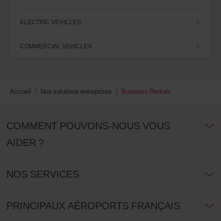
indiquer
votre
ELECTRIC VEHICLES
numéro
AWD
(Remise
COMMERCIAL VEHICLES
internationale
Avis).
Vous
pouvez
réserver
Accueil
Nos solutions entreprises
Business Rentals
un
véhicule
utilitaire
ou
COMMENT POUVONS-NOUS VOUS
un
scooter
AIDER ?
si
ceux-
ci
NOS SERVICES
sont
disponibles
dans
votre
PRINCIPAUX AÉROPORTS FRANÇAIS
agence.