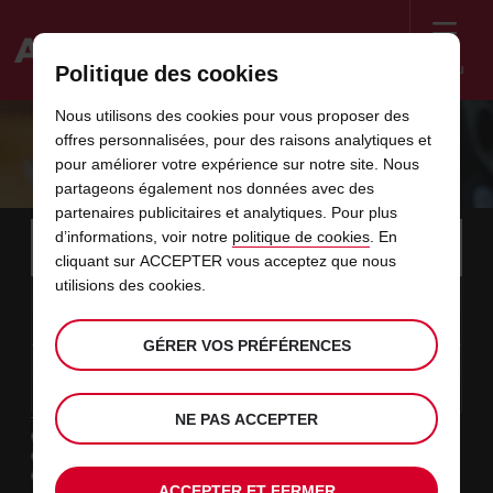
Menu
Politique des cookies
Welcome
Nous utilisons des cookies pour vous proposer des
to
offres personnalisées, pour des raisons analytiques et
Avis
AVIS BUSINESS RENTALS
pour améliorer votre expérience sur notre site. Nous
partageons également nos données avec des
partenaires publicitaires et analytiques. Pour plus
Instructions
Ignorer
Rechercher
d’informations, voir notre
politique de cookies
. En
une
Utili
for
cliquant sur ACCEPTER vous acceptez que nous
agence
les
Screen
utilisions des cookies.
date
La
choisir
L’heure
choisir
temps
temps
08
10
de
date
de
de
de
depui
depui
SAM.
liens
Reader
:00
début
de
modifier
départ
modifier
(minut
(heure
AOÛT
départ
choisie
Users:
contenus
GÉRER VOS PRÉFÉRENCES
choisie
est
date
Actuel
choisir
time
L’heure
choisir
temps
temps
est
Skip
10
10
de
de
to
de
de
jusqu’
jusqu’
LUN.
le
:00
screen
dans
fin
modifier
départ
modifier
(heure
(minut
AOÛT
reader
choisie
instructions
est
NE PAS ACCEPTER
ce
Type de location
Indiquez
Loisir
l’agence
formulaire
Travail
où
Autres
vous
ACCEPTER ET FERMER