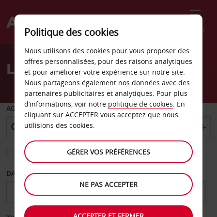
Menu
Politique des cookies
Welcome
Nous utilisons des cookies pour vous proposer des
to
offres personnalisées, pour des raisons analytiques
Location de voiture Ghour
Avis
et pour améliorer votre expérience sur notre site.
Nous partageons également nos données avec des
partenaires publicitaires et analytiques. Pour plus
d’informations, voir notre
politique de cookies
. En
AGENCE DE DÉPART
cliquant sur ACCEPTER vous acceptez que nous
utilisions des cookies.
GÉRER VOS PRÉFÉRENCES
Sélectionnez une autre agence de retour
DATE DE DÉPART
DATE DE RETOUR
NE PAS ACCEPTER
ACCEPTER ET FERMER