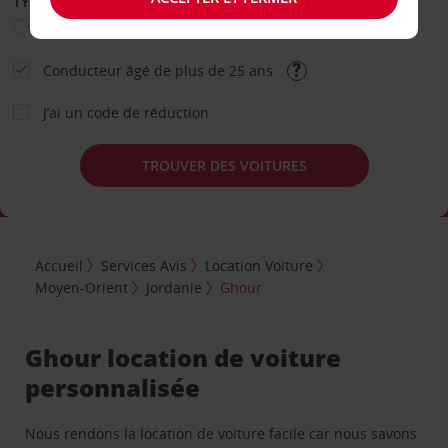
TYPE DE LOCATION
Loisir
Travail
Autre
Conducteur âgé de plus de 25 ans
J’ai un code de réduction
TROUVER DES VOITURES
Accueil
Services Avis
Location Voiture
Moyen-Orient
Jordanie
Ghour
Ghour location de voiture
personnalisée
Nous rendons la location de voiture facile car nous savons