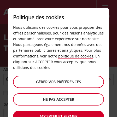
Menu
Politique des cookies
Welcome
Nous utilisons des cookies pour vous proposer des
to
offres personnalisées, pour des raisons analytiques
Location de voiture Petah
Avis
et pour améliorer votre expérience sur notre site.
Nous partageons également nos données avec des
Tikva
partenaires publicitaires et analytiques. Pour plus
d’informations, voir notre
politique de cookies
. En
cliquant sur ACCEPTER vous acceptez que nous
utilisions des cookies.
AGENCE DE DÉPART
GÉRER VOS PRÉFÉRENCES
Sélectionnez une autre agence de retour
NE PAS ACCEPTER
DATE DE DÉPART
DATE DE RETOUR
ACCEPTER ET FERMER