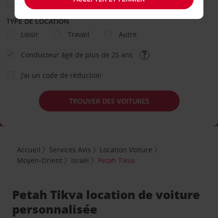
TYPE DE LOCATION
Loisir
Travail
Autre
Conducteur âgé de plus de 25 ans
J’ai un code de réduction
TROUVER DES VOITURES
Accueil
Services Avis
Location Voiture
Moyen-Orient
Israël
Petah Tikva
Petah Tikva location de voiture
personnalisée