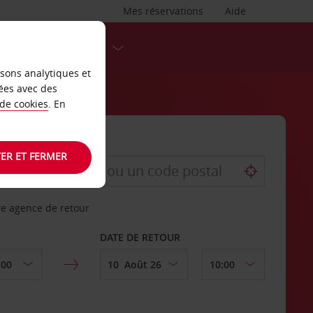
Mes réservations
Aide
DESTINATIONS
isons analytiques et
ées avec des
 de cookies
. En
ER ET FERMER
re agence de retour
DATE DE RETOUR