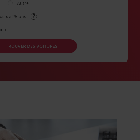
Autre
lus de 25 ans
tion
TROUVER DES VOITURES