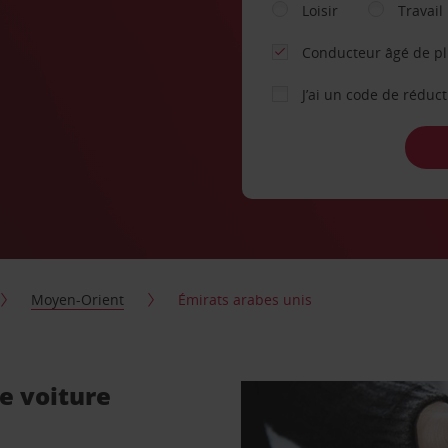
Loisir
Travail
Conducteur âgé de p
J’ai un code de réduc
Moyen-Orient
Émirats arabes unis
e voiture