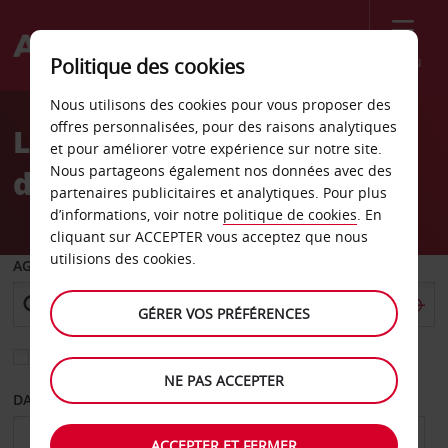
Menu
Politique des cookies
Welcome
Nous utilisons des cookies pour vous proposer des
to
offres personnalisées, pour des raisons analytiques
Location de voiture Gare
Avis
et pour améliorer votre expérience sur notre site.
Nous partageons également nos données avec des
d’El Azizia
partenaires publicitaires et analytiques. Pour plus
d’informations, voir notre
politique de cookies
. En
cliquant sur ACCEPTER vous acceptez que nous
utilisions des cookies.
AGENCE DE DÉPART
GÉRER VOS PRÉFÉRENCES
Sélectionnez une autre agence de retour
NE PAS ACCEPTER
DATE DE DÉPART
DATE DE RETOUR
ACCEPTER ET FERMER