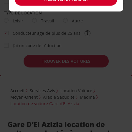
TYPE DE LOCATION
Loisir
Travail
Autre
Conducteur âgé de plus de 25 ans
J’ai un code de réduction
TROUVER DES VOITURES
Accueil
Services Avis
Location Voiture
Moyen-Orient
Arabie Saoudite
Medina
Location de voiture Gare d’El Azizia
Gare D’El Azizia location de