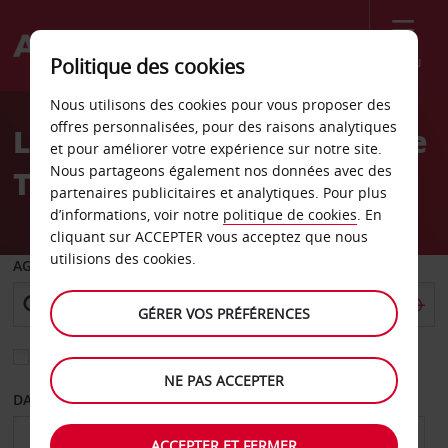
Menu
Politique des cookies
Welcome
Nous utilisons des cookies pour vous proposer des
to
offres personnalisées, pour des raisons analytiques
Location de voiture garage
Avis
et pour améliorer votre expérience sur notre site.
Nous partageons également nos données avec des
Tangy Micheloud
partenaires publicitaires et analytiques. Pour plus
d’informations, voir notre
politique de cookies
. En
cliquant sur ACCEPTER vous acceptez que nous
utilisions des cookies.
AGENCE DE DÉPART
GÉRER VOS PRÉFÉRENCES
Sélectionnez une autre agence de retour
NE PAS ACCEPTER
DATE DE DÉPART
DATE DE RETOUR
ACCEPTER ET FERMER