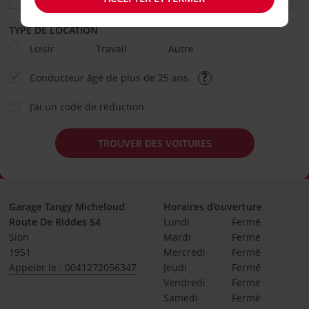
TYPE DE LOCATION
Loisir
Travail
Autre
Conducteur âgé de plus de 25 ans
J’ai un code de réduction
TROUVER DES VOITURES
Garage Tangy Micheloud
Horaires d'ouverture
Route De Riddes 54
Lundi
Fermé
Sion
Mardi
Fermé
1951
Mercredi
Fermé
Appeler le : 0041272056347
Jeudi
Fermé
Vendredi
Fermé
Samedi
Fermé