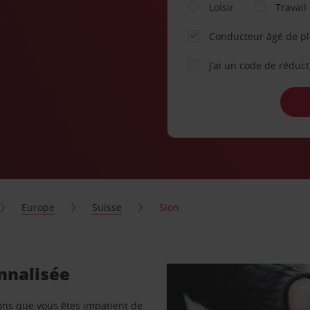
Loisir
Travail
Conducteur âgé de p
J’ai un code de réduc
Europe
Suisse
Sion
onnalisée
vons que vous êtes impatient de