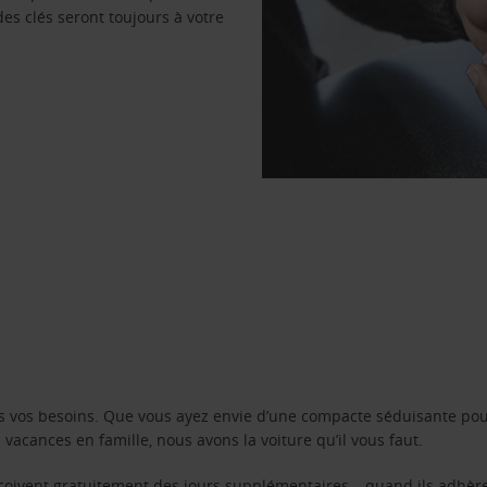
des clés seront toujours à votre
s vos besoins. Que vous ayez envie d’une compacte séduisante pou
acances en famille, nous avons la voiture qu’il vous faut.
reçoivent gratuitement des jours supplémentaires – quand ils adhèr