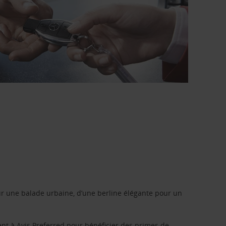
r une balade urbaine, d’une berline élégante pour un
ent à
Avis Preferred
pour bénéficier des primes de