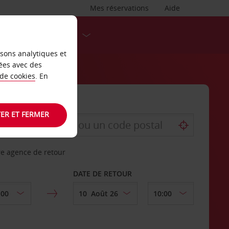
Mes réservations
Aide
DESTINATIONS
isons analytiques et
ées avec des
 de cookies
. En
ER ET FERMER
re agence de retour
DATE DE RETOUR