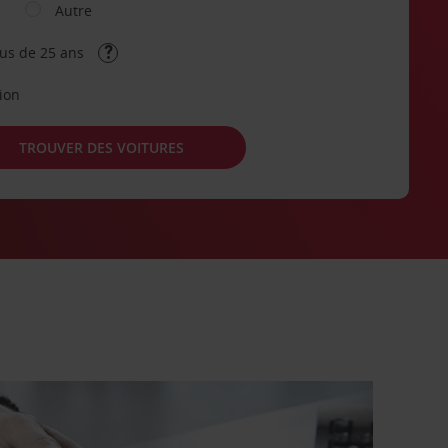
Autre
lus de 25 ans
tion
TROUVER DES VOITURES