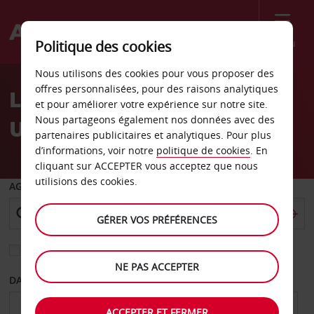
Menu
Politique des cookies
Welcome
Nous utilisons des cookies pour vous proposer des
to
offres personnalisées, pour des raisons analytiques
Location de voiture
Avis
et pour améliorer votre expérience sur notre site.
Nous partageons également nos données avec des
Uppsala - Ville
partenaires publicitaires et analytiques. Pour plus
d’informations, voir notre
politique de cookies
. En
cliquant sur ACCEPTER vous acceptez que nous
utilisions des cookies.
AGENCE DE DÉPART
GÉRER VOS PRÉFÉRENCES
Sélectionnez une autre agence de retour
NE PAS ACCEPTER
DATE DE DÉPART
DATE DE RETOUR
ACCEPTER ET FERMER