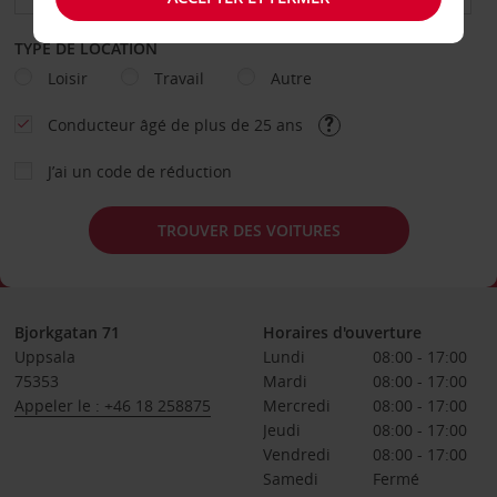
TYPE DE LOCATION
Loisir
Travail
Autre
Conducteur âgé de plus de 25 ans
J’ai un code de réduction
TROUVER DES VOITURES
Bjorkgatan 71
Horaires d'ouverture
Uppsala
Lundi
08:00 - 17:00
75353
Mardi
08:00 - 17:00
Appeler le : +46 18 258875
Mercredi
08:00 - 17:00
Jeudi
08:00 - 17:00
Vendredi
08:00 - 17:00
Samedi
Fermé