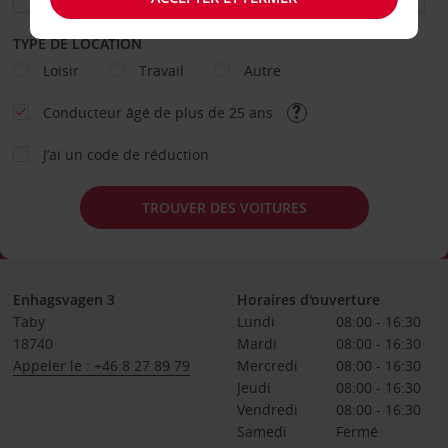
TYPE DE LOCATION
Loisir
Travail
Autre
Conducteur âgé de plus de 25 ans
J’ai un code de réduction
TROUVER DES VOITURES
Enhagsvagen 3
Horaires d'ouverture
Taby
Lundi
08:00 - 16:30
18740
Mardi
08:00 - 16:30
Appeler le : +46 8 27 89 79
Mercredi
08:00 - 16:30
Jeudi
08:00 - 16:30
Vendredi
08:00 - 16:30
Samedi
Fermé