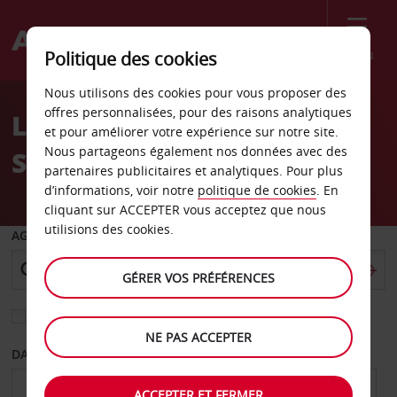
Menu
Politique des cookies
Welcome
Nous utilisons des cookies pour vous proposer des
to
offres personnalisées, pour des raisons analytiques
Location de voiture
Avis
et pour améliorer votre expérience sur notre site.
Nous partageons également nos données avec des
Stockholm Taby
partenaires publicitaires et analytiques. Pour plus
d’informations, voir notre
politique de cookies
. En
cliquant sur ACCEPTER vous acceptez que nous
utilisions des cookies.
AGENCE DE DÉPART
GÉRER VOS PRÉFÉRENCES
Sélectionnez une autre agence de retour
NE PAS ACCEPTER
DATE DE DÉPART
DATE DE RETOUR
ACCEPTER ET FERMER