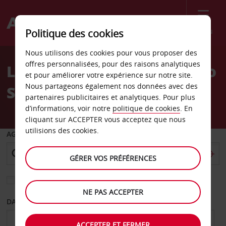
Menu
Politique des cookies
Welcome
Nous utilisons des cookies pour vous proposer des
to
offres personnalisées, pour des raisons analytiques
Location de voiture Örebro
Avis
et pour améliorer votre expérience sur notre site.
Nous partageons également nos données avec des
Sodermalmsplan
partenaires publicitaires et analytiques. Pour plus
d’informations, voir notre
politique de cookies
. En
cliquant sur ACCEPTER vous acceptez que nous
utilisions des cookies.
AGENCE DE DÉPART
GÉRER VOS PRÉFÉRENCES
Sélectionnez une autre agence de retour
NE PAS ACCEPTER
DATE DE DÉPART
DATE DE RETOUR
ACCEPTER ET FERMER