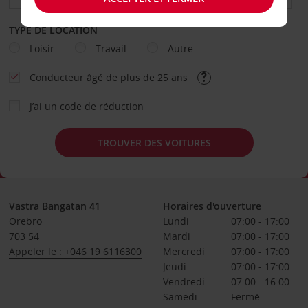
TYPE DE LOCATION
Loisir
Travail
Autre
Conducteur âgé de plus de 25 ans
J’ai un code de réduction
TROUVER DES VOITURES
Vastra Bangatan 41
Horaires d'ouverture
Orebro
Lundi
07:00 - 17:00
703 54
Mardi
07:00 - 17:00
Appeler le : +046 19 6116300
Mercredi
07:00 - 17:00
Jeudi
07:00 - 17:00
Vendredi
07:00 - 16:00
Samedi
Fermé