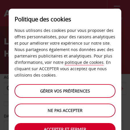
Menu
Politique des cookies
Welcome
Nous utilisons des cookies pour vous proposer des
to
offres personnalisées, pour des raisons analytiques
Location de voiture
Avis
et pour améliorer votre expérience sur notre site.
Nous partageons également nos données avec des
Hallsberg - Ville
partenaires publicitaires et analytiques. Pour plus
d’informations, voir notre
politique de cookies
. En
cliquant sur ACCEPTER vous acceptez que nous
utilisions des cookies.
AGENCE DE DÉPART
GÉRER VOS PRÉFÉRENCES
Sélectionnez une autre agence de retour
NE PAS ACCEPTER
DATE DE DÉPART
DATE DE RETOUR
ACCEPTER ET FERMER