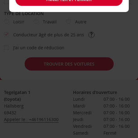
TYPE DE LOCATION
Loisir
Travail
Autre
Conducteur âgé de plus de 25 ans
J’ai un code de réduction
TROUVER DES VOITURES
Tegelgatan 1
Horaires d'ouverture
(toyota)
Lundi
07:00 - 16:00
Hallsberg
Mardi
07:00 - 16:00
69432
Mercredi
07:00 - 16:00
Appeler le : +46196116300
Jeudi
07:00 - 16:00
Vendredi
07:00 - 16:00
Samedi
Fermé