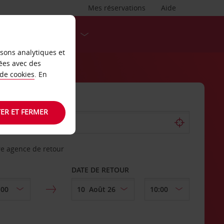
Mes réservations
Aide
DESTINATIONS
isons analytiques et
ées avec des
 de cookies
. En
ER ET FERMER
re agence de retour
DATE DE RETOUR