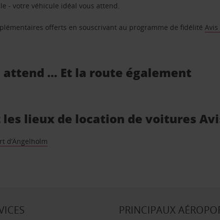
e - votre véhicule idéal vous attend.
supplémentaires offerts en souscrivant au programme de fidélité
Avis
s attend … Et la route également
 les lieux de location de voitures Av
rt d’Ängelholm
VICES
PRINCIPAUX AÉROPO