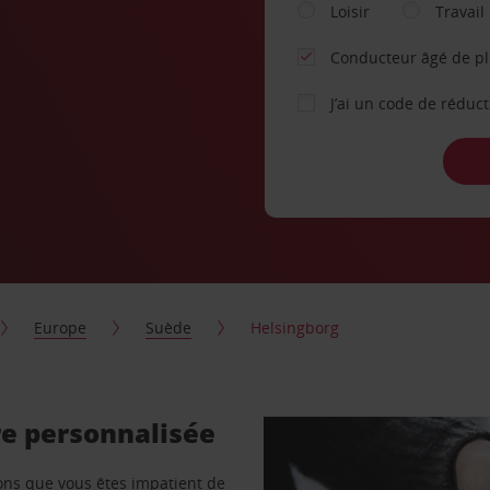
Loisir
Travail
Conducteur âgé de p
J’ai un code de réduc
Europe
Suède
Helsingborg
re personnalisée
vons que vous êtes impatient de