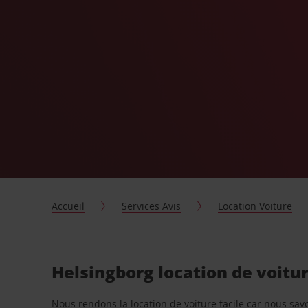
Accueil
Services Avis
Location Voiture
Helsingborg location de voitu
Nous rendons la location de voiture facile car nous sa