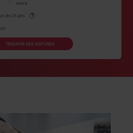
Autre
lus de 25 ans
tion
TROUVER DES VOITURES