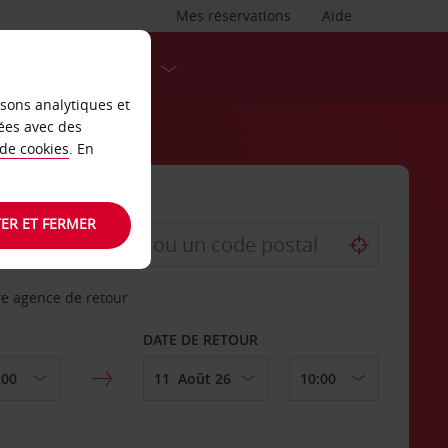
Mes réservations
Aide
DESTINATIONS
isons analytiques et
ées avec des
 de cookies
. En
ER ET FERMER
re agence de retour
DATE DE RETOUR