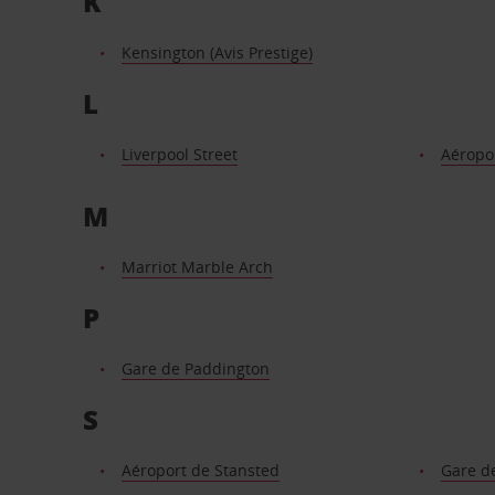
K
Kensington (Avis Prestige)
L
Liverpool Street
Aéropor
M
Marriot Marble Arch
P
Gare de Paddington
S
Aéroport de Stansted
Gare d