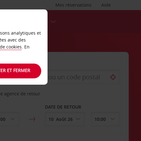
Mes réservations
Aide
DESTINATIONS
isons analytiques et
ées avec des
 de cookies
. En
ER ET FERMER
re agence de retour
DATE DE RETOUR