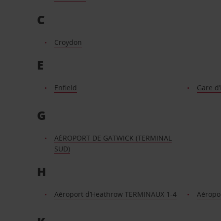
C
Croydon
E
Enfield
Gare d
G
AÉROPORT DE GATWICK (TERMINAL
SUD)
H
Aéroport d’Heathrow TERMINAUX 1-4
Aéropo