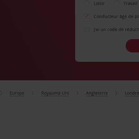
Loisir
Travail
Conducteur âgé de p
J’ai un code de réduc
Europe
Royaume-Uni
Angleterre
Londr