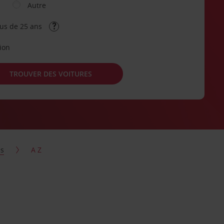
Autre
lus de 25 ans
tion
TROUVER DES VOITURES
es
A Z