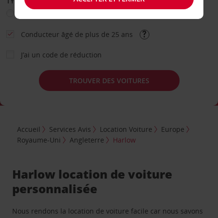
TYPE DE LOCATION
Loisir
Travail
Autre
Conducteur âgé de plus de 25 ans
J’ai un code de réduction
TROUVER DES VOITURES
Accueil
Services Avis
Location Voiture
Europe
Royaume-Uni
Angleterre
Harlow
Harlow location de voiture
personnalisée
Nous rendons la location de voiture facile car nous savons