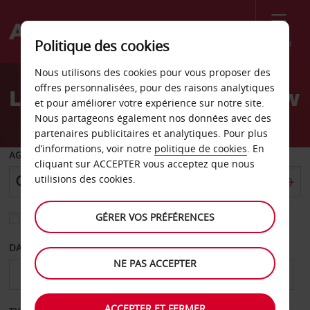
Menu
Politique des cookies
Welcome
Nous utilisons des cookies pour vous proposer des
to
offres personnalisées, pour des raisons analytiques
Location de voiture Harlow
Avis
et pour améliorer votre expérience sur notre site.
Nous partageons également nos données avec des
partenaires publicitaires et analytiques. Pour plus
d’informations, voir notre
politique de cookies
. En
AGENCE DE DÉPART
cliquant sur ACCEPTER vous acceptez que nous
utilisions des cookies.
GÉRER VOS PRÉFÉRENCES
Sélectionnez une autre agence de retour
DATE DE DÉPART
DATE DE RETOUR
NE PAS ACCEPTER
ACCEPTER ET FERMER