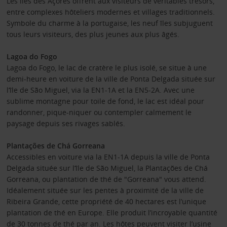
Les îles des Açores offrent aux visiteurs de véritables trésors,
entre complexes hôteliers modernes et villages traditionnels.
Symbole du charme à la portugaise, les neuf îles subjuguent
tous leurs visiteurs, des plus jeunes aux plus âgés.
Lagoa do Fogo
Lagoa do Fogo, le lac de cratère le plus isolé, se situe à une
demi-heure en voiture de la ville de Ponta Delgada située sur
l’île de São Miguel, via la EN1-1A et la EN5-2A. Avec une
sublime montagne pour toile de fond, le lac est idéal pour
randonner, pique-niquer ou contempler calmement le
paysage depuis ses rivages sablés.
Plantações de Chá Gorreana
Accessibles en voiture via la EN1-1A depuis la ville de Ponta
Delgada située sur l’île de São Miguel, la Plantações de Chá
Gorreana, ou plantation de thé de "Gorreana" vous attend.
Idéalement située sur les pentes à proximité de la ville de
Ribeira Grande, cette propriété de 40 hectares est l’unique
plantation de thé en Europe. Elle produit l’incroyable quantité
de 30 tonnes de thé par an. Les hôtes peuvent visiter l’usine