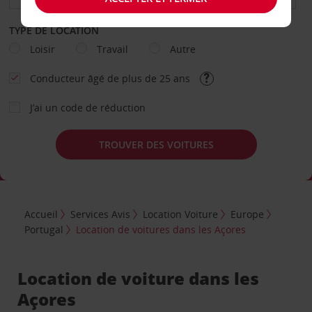
TYPE DE LOCATION
Loisir
Travail
Autre
Conducteur âgé de plus de 25 ans
J’ai un code de réduction
TROUVER DES VOITURES
Accueil
Services Avis
Location Voiture
Europe
Portugal
Location de voitures dans les Açores
Location de voiture dans les
Açores