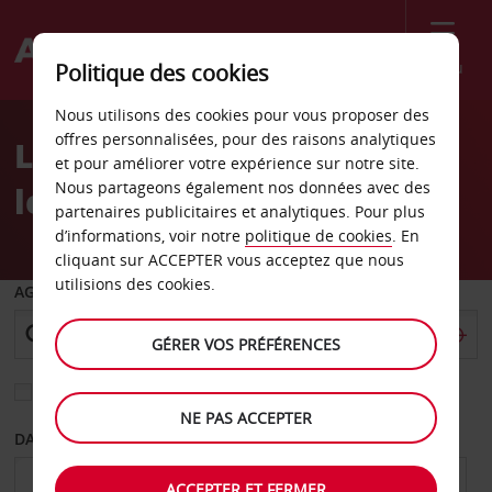
Menu
Politique des cookies
Welcome
Nous utilisons des cookies pour vous proposer des
to
offres personnalisées, pour des raisons analytiques
Location de voitures dans
Avis
et pour améliorer votre expérience sur notre site.
Nous partageons également nos données avec des
les Açores avec Avis
partenaires publicitaires et analytiques. Pour plus
d’informations, voir notre
politique de cookies
. En
cliquant sur ACCEPTER vous acceptez que nous
utilisions des cookies.
AGENCE DE DÉPART
GÉRER VOS PRÉFÉRENCES
Sélectionnez une autre agence de retour
NE PAS ACCEPTER
DATE DE DÉPART
DATE DE RETOUR
ACCEPTER ET FERMER