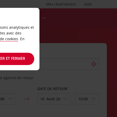
Mes réservations
Aide
DESTINATIONS
isons analytiques et
ées avec des
 de cookies
. En
ER ET FERMER
re agence de retour
DATE DE RETOUR