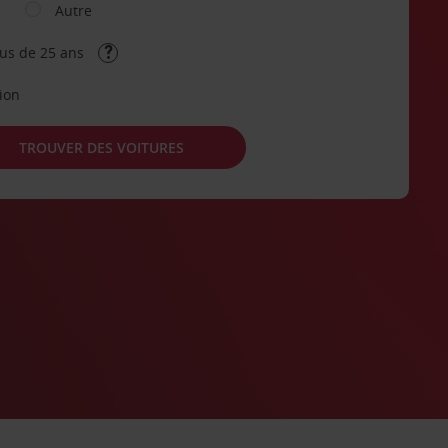
Autre
lus de 25 ans
tion
TROUVER DES VOITURES