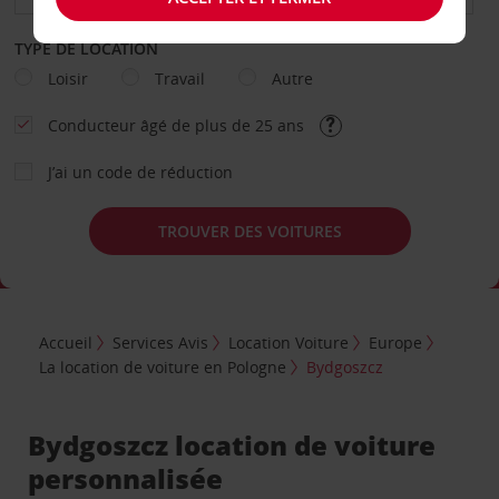
TYPE DE LOCATION
Loisir
Travail
Autre
Conducteur âgé de plus de 25 ans
J’ai un code de réduction
TROUVER DES VOITURES
Accueil
Services Avis
Location Voiture
Europe
La location de voiture en Pologne
Bydgoszcz
Bydgoszcz location de voiture
personnalisée