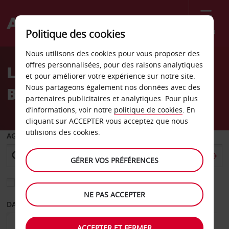
Menu
Politique des cookies
Welcome
Nous utilisons des cookies pour vous proposer des
to
offres personnalisées, pour des raisons analytiques
Location de voiture
Avis
et pour améliorer votre expérience sur notre site.
Nous partageons également nos données avec des
Bydgoszcz
partenaires publicitaires et analytiques. Pour plus
d’informations, voir notre
politique de cookies
. En
cliquant sur ACCEPTER vous acceptez que nous
utilisions des cookies.
AGENCE DE DÉPART
GÉRER VOS PRÉFÉRENCES
Sélectionnez une autre agence de retour
NE PAS ACCEPTER
DATE DE DÉPART
DATE DE RETOUR
ACCEPTER ET FERMER