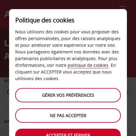
Menu
Politique des cookies
Welcome
Nous utilisons des cookies pour vous proposer des
to
offres personnalisées, pour des raisons analytiques
Location de voiture
Avis
et pour améliorer votre expérience sur notre site.
Nous partageons également nos données avec des
Aéroport de Namsos
partenaires publicitaires et analytiques. Pour plus
d’informations, voir notre
politique de cookies
. En
cliquant sur ACCEPTER vous acceptez que nous
utilisions des cookies.
AGENCE DE DÉPART
GÉRER VOS PRÉFÉRENCES
Sélectionnez une autre agence de retour
NE PAS ACCEPTER
DATE DE DÉPART
DATE DE RETOUR
ACCEPTER ET FERMER