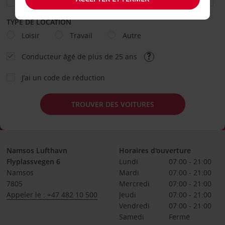
TYPE DE LOCATION
Loisir
Travail
Autre
Conducteur âgé de plus de 25 ans
J’ai un code de réduction
TROUVER DES VOITURES
Namsos Lufthavn
Horaires d'ouverture
Flyplassvegen 6
Lundi
07:00 - 21:00
Namsos
Mardi
07:00 - 21:00
7805
Mercredi
07:00 - 21:00
Appeler le : +47 482 10 500
Jeudi
07:00 - 21:00
Vendredi
07:00 - 21:00
Samedi
Fermé