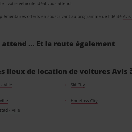
e - votre véhicule idéal vous attend.
supplémentaires offerts en souscrivant au programme de fidélité
Avis
s attend … Et la route également
s lieux de location de voitures Avis 
 Ville
Ski City
Ville
Honefoss City
stad - Ville