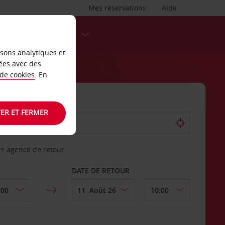
Mes réservations
Aide
DESTINATIONS
isons analytiques et
ées avec des
 de cookies
. En
ER ET FERMER
re agence de retour
DATE DE RETOUR