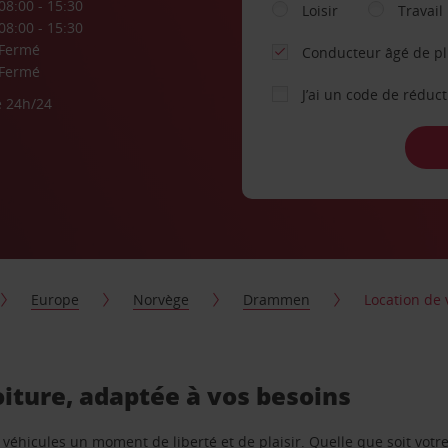
08:00 - 15:30
Loisir
Travail
08:00 - 15:30
Fermé
Conducteur âgé de p
Fermé
J’ai un code de réduc
e 24h/24
Europe
Norvège
Drammen
Location de 
oiture, adaptée à vos besoins
e véhicules un moment de liberté et de plaisir. Quelle que soit vot