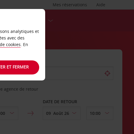
Mes réservations
Aide
DESTINATIONS
isons analytiques et
ées avec des
 de cookies
. En
ER ET FERMER
re agence de retour
DATE DE RETOUR