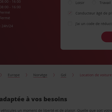
08:00 - 16:00
Loisir
Travail
08:00 - 16:00
Fermé
Conducteur âgé de p
Fermé
J’ai un code de réduc
e 24h/24
Europe
Norvège
Gol
Location de voiture 
, adaptée à vos besoins
e véhicules un moment de liberté et de plaisir. Quelle que soit vot