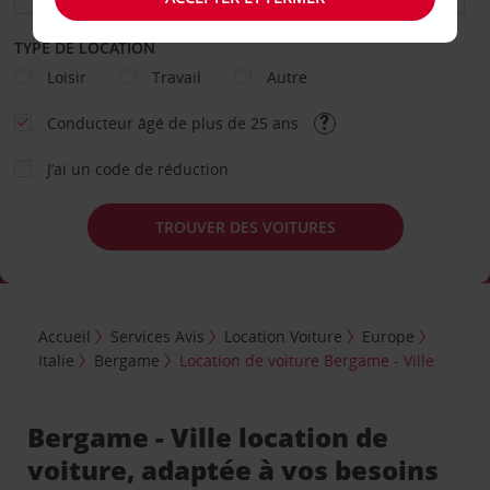
TYPE DE LOCATION
Loisir
Travail
Autre
Conducteur âgé de plus de 25 ans
J’ai un code de réduction
TROUVER DES VOITURES
Accueil
Services Avis
Location Voiture
Europe
Italie
Bergame
Location de voiture Bergame - Ville
Bergame - Ville location de
voiture, adaptée à vos besoins