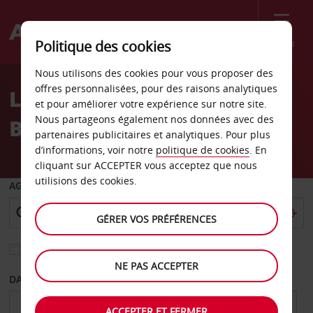
Menu
Politique des cookies
Welcome
Nous utilisons des cookies pour vous proposer des
to
offres personnalisées, pour des raisons analytiques
Location de voiture
Avis
et pour améliorer votre expérience sur notre site.
Nous partageons également nos données avec des
Bergame - Ville
partenaires publicitaires et analytiques. Pour plus
d’informations, voir notre
politique de cookies
. En
cliquant sur ACCEPTER vous acceptez que nous
utilisions des cookies.
AGENCE DE DÉPART
GÉRER VOS PRÉFÉRENCES
Sélectionnez une autre agence de retour
NE PAS ACCEPTER
DATE DE DÉPART
DATE DE RETOUR
ACCEPTER ET FERMER