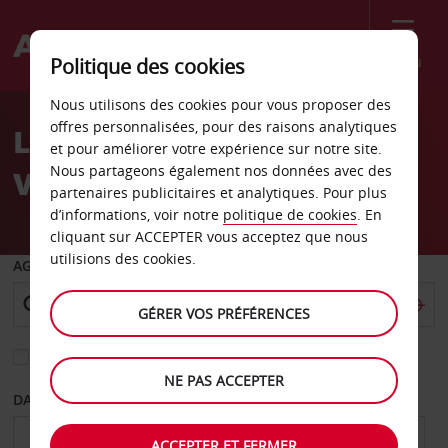
Menu
Politique des cookies
Welcome
Nous utilisons des cookies pour vous proposer des
to
offres personnalisées, pour des raisons analytiques
Location de voiture Milan
Avis
et pour améliorer votre expérience sur notre site.
Nous partageons également nos données avec des
Via Carnia
partenaires publicitaires et analytiques. Pour plus
d’informations, voir notre
politique de cookies
. En
cliquant sur ACCEPTER vous acceptez que nous
utilisions des cookies.
AGENCE DE DÉPART
GÉRER VOS PRÉFÉRENCES
Sélectionnez une autre agence de retour
NE PAS ACCEPTER
DATE DE DÉPART
DATE DE RETOUR
ACCEPTER ET FERMER