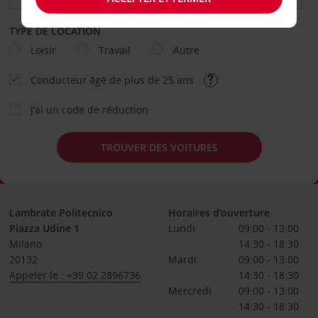
TYPE DE LOCATION
Loisir
Travail
Autre
Conducteur âgé de plus de 25 ans
J’ai un code de réduction
TROUVER DES VOITURES
Lambrate Politecnico
Horaires d'ouverture
Piazza Udine 1
Lundi
09:00 - 13:00
Milano
14:30 - 18:30
20132
Mardi
09:00 - 13:00
Appeler le : +39 02 2896736
14:30 - 18:30
Mercredi
09:00 - 13:00
14:30 - 18:30