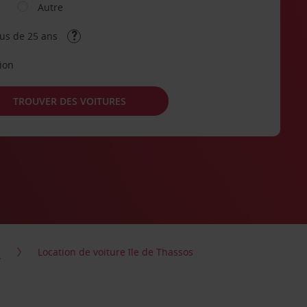
Autre
lus de 25 ans
tion
TROUVER DES VOITURES
s
Location de voiture île de Thassos