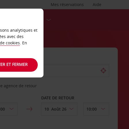
Mes réservations
Aide
DESTINATIONS
isons analytiques et
ées avec des
 de cookies
. En
ER ET FERMER
re agence de retour
DATE DE RETOUR