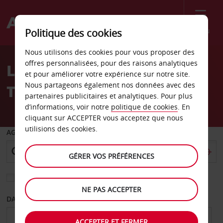
Menu
Politique des cookies
Welcome
Nous utilisons des cookies pour vous proposer des
to
offres personnalisées, pour des raisons analytiques
Location de voiture
Avis
et pour améliorer votre expérience sur notre site.
Nous partageons également nos données avec des
Thassos
partenaires publicitaires et analytiques. Pour plus
d’informations, voir notre
politique de cookies
. En
cliquant sur ACCEPTER vous acceptez que nous
utilisions des cookies.
AGENCE DE DÉPART
GÉRER VOS PRÉFÉRENCES
Sélectionnez une autre agence de retour
NE PAS ACCEPTER
DATE DE DÉPART
DATE DE RETOUR
ACCEPTER ET FERMER