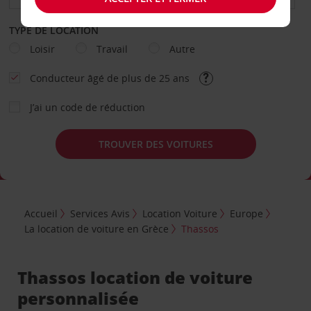
TYPE DE LOCATION
Loisir
Travail
Autre
Conducteur âgé de plus de 25 ans
J’ai un code de réduction
TROUVER DES VOITURES
Accueil
Services Avis
Location Voiture
Europe
La location de voiture en Grèce
Thassos
Thassos location de voiture
personnalisée