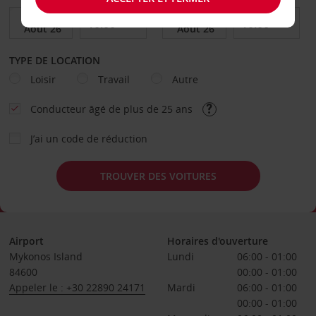
TYPE DE LOCATION
Loisir
Travail
Autre
Conducteur âgé de plus de 25 ans
J’ai un code de réduction
TROUVER DES VOITURES
Airport
Horaires d'ouverture
Mykonos Island
Lundi
06:00 - 01:00
84600
00:00 - 01:00
Appeler le : +30 22890 24171
Mardi
06:00 - 01:00
00:00 - 01:00