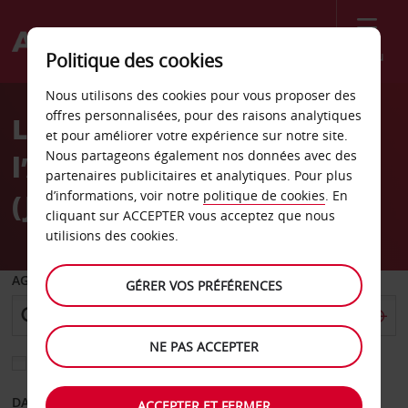
Menu
Politique des cookies
Welcome
Nous utilisons des cookies pour vous proposer des
to
offres personnalisées, pour des raisons analytiques
La location de voiture à
Avis
et pour améliorer votre expérience sur notre site.
Nous partageons également nos données avec des
l’Aéroport de Mykonos
partenaires publicitaires et analytiques. Pour plus
(JMK)
d’informations, voir notre
politique de cookies
. En
cliquant sur ACCEPTER vous acceptez que nous
utilisions des cookies.
AGENCE DE DÉPART
GÉRER VOS PRÉFÉRENCES
NE PAS ACCEPTER
Sélectionnez une autre agence de retour
DATE DE DÉPART
DATE DE RETOUR
ACCEPTER ET FERMER