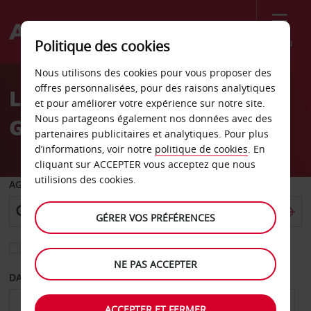
Menu
Politique des cookies
Welcome
Nous utilisons des cookies pour vous proposer des
to
offres personnalisées, pour des raisons analytiques
La location de voiture à la
Avis
et pour améliorer votre expérience sur notre site.
Nous partageons également nos données avec des
Gare Saint-Lazare
partenaires publicitaires et analytiques. Pour plus
d’informations, voir notre
politique de cookies
. En
cliquant sur ACCEPTER vous acceptez que nous
utilisions des cookies.
AGENCE DE DÉPART
GÉRER VOS PRÉFÉRENCES
Sélectionnez une autre agence de retour
NE PAS ACCEPTER
DATE DE DÉPART
DATE DE RETOUR
ACCEPTER ET FERMER