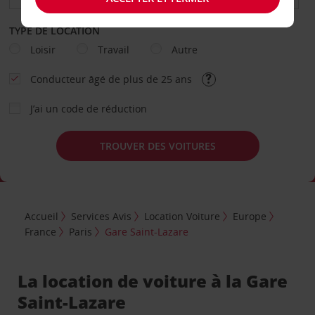
TYPE DE LOCATION
Loisir
Travail
Autre
Conducteur âgé de plus de 25 ans
J’ai un code de réduction
TROUVER DES VOITURES
Accueil
Services Avis
Location Voiture
Europe
France
Paris
Gare Saint-Lazare
La location de voiture à la Gare
Saint-Lazare