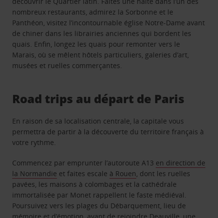
découvrir le Quartier latin. Faites une halte dans l’un des
nombreux restaurants, admirez la Sorbonne et le
Panthéon, visitez l’incontournable église Notre-Dame avant
de chiner dans les librairies anciennes qui bordent les
quais. Enfin, longez les quais pour remonter vers le
Marais, où se mêlent hôtels particuliers, galeries d’art,
musées et ruelles commerçantes.
Road trips au départ de Paris
En raison de sa localisation centrale, la capitale vous
permettra de partir à la découverte du territoire français à
votre rythme.
Commencez par emprunter l’autoroute A13
en direction de
la Normandie
et faites escale
à Rouen
, dont les ruelles
pavées, les maisons à colombages et la cathédrale
immortalisée par Monet rappellent le faste médiéval.
Poursuivez vers les plages du Débarquement, lieu de
mémoire et d’émotion, avant
de rejoindre Deauville
, une