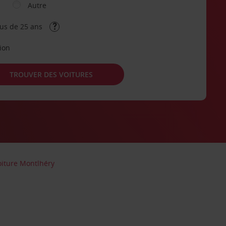
Autre
lus de 25 ans
tion
TROUVER DES VOITURES
oiture Montlhéry