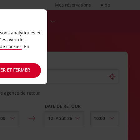
Mes réservations
Aide
DESTINATIONS
isons analytiques et
ées avec des
 de cookies
. En
ER ET FERMER
re agence de retour
DATE DE RETOUR