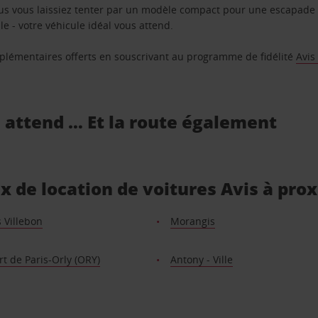
us vous laissiez tenter par un modèle compact pour une escapade 
e - votre véhicule idéal vous attend.
supplémentaires offerts en souscrivant au programme de fidélité
Avis
s attend … Et la route également
x de location de voitures Avis à pro
s Villebon
Morangis
t de Paris-Orly (ORY)
Antony - Ville