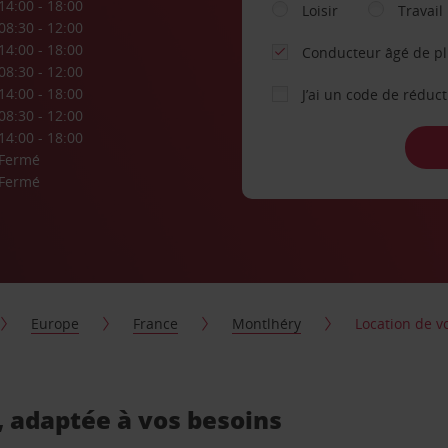
14:00 - 18:00
Loisir
Travail
08:30 - 12:00
14:00 - 18:00
Conducteur âgé de p
08:30 - 12:00
14:00 - 18:00
J’ai un code de réduc
08:30 - 12:00
14:00 - 18:00
Fermé
Fermé
Europe
France
Montlhéry
Location de v
, adaptée à vos besoins