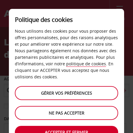
Menu
Politique des cookies
Welcome
Nous utilisons des cookies pour vous proposer des
to
offres personnalisées, pour des raisons analytiques
Location de voiture Gare
Avis
et pour améliorer votre expérience sur notre site.
Nous partageons également nos données avec des
de Limoges
partenaires publicitaires et analytiques. Pour plus
d’informations, voir notre
politique de cookies
. En
cliquant sur ACCEPTER vous acceptez que nous
utilisions des cookies.
AGENCE DE DÉPART
GÉRER VOS PRÉFÉRENCES
Sélectionnez une autre agence de retour
NE PAS ACCEPTER
DATE DE DÉPART
DATE DE RETOUR
ACCEPTER ET FERMER