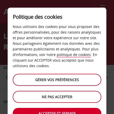
Menu
Politique des cookies
Welcome
Nous utilisons des cookies pour vous proposer des
to
offres personnalisées, pour des raisons analytiques
Location de voiture Vaasa
Avis
et pour améliorer votre expérience sur notre site.
Nous partageons également nos données avec des
Rautatieasema
partenaires publicitaires et analytiques. Pour plus
d’informations, voir notre
politique de cookies
. En
cliquant sur ACCEPTER vous acceptez que nous
utilisions des cookies.
AGENCE DE DÉPART
GÉRER VOS PRÉFÉRENCES
Sélectionnez une autre agence de retour
NE PAS ACCEPTER
DATE DE DÉPART
DATE DE RETOUR
ACCEPTER ET FERMER