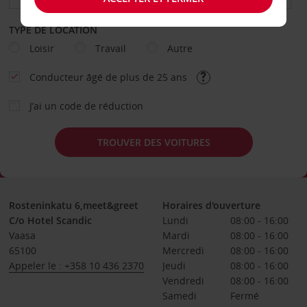
TYPE DE LOCATION
Loisir
Travail
Autre
Conducteur âgé de plus de 25 ans
J’ai un code de réduction
TROUVER DES VOITURES
Rosteninkatu 6,meet&greet
Horaires d'ouverture
C/o Hotel Scandic
Lundi
08:00 - 16:00
Vaasa
Mardi
08:00 - 16:00
65100
Mercredi
08:00 - 16:00
Appeler le : +358 10 436 2370
Jeudi
08:00 - 16:00
Vendredi
08:00 - 16:00
Samedi
Fermé