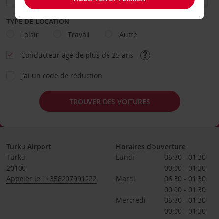
TYPE DE LOCATION
Loisir
Travail
Autre
Conducteur âgé de plus de 25 ans
J’ai un code de réduction
TROUVER DES VOITURES
Turku Airport
Horaires d'ouverture
Turku
Lundi
06:30 - 01:30
20100
00:00 - 01:30
Appeler le : +358207991222
Mardi
06:30 - 01:30
00:00 - 01:30
Mercredi
06:30 - 01:30
00:00 - 01:30