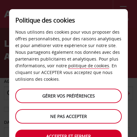
Menu
Politique des cookies
Welcome
Nous utilisons des cookies pour vous proposer des
to
offres personnalisées, pour des raisons analytiques
Location de voiture
Avis
et pour améliorer votre expérience sur notre site.
Nous partageons également nos données avec des
Aéroport de Turku
partenaires publicitaires et analytiques. Pour plus
d’informations, voir notre
politique de cookies
. En
cliquant sur ACCEPTER vous acceptez que nous
utilisions des cookies.
AGENCE DE DÉPART
GÉRER VOS PRÉFÉRENCES
Sélectionnez une autre agence de retour
NE PAS ACCEPTER
DATE DE DÉPART
DATE DE RETOUR
ACCEPTER ET FERMER