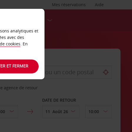
Mes réservations
Aide
DESTINATIONS
isons analytiques et
ées avec des
 de cookies
. En
ER ET FERMER
re agence de retour
DATE DE RETOUR