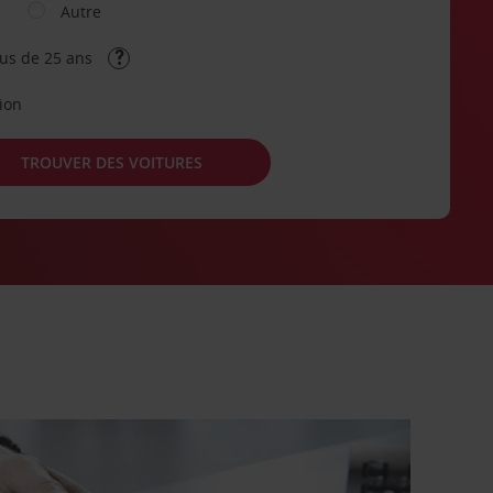
Autre
lus de 25 ans
tion
TROUVER DES VOITURES