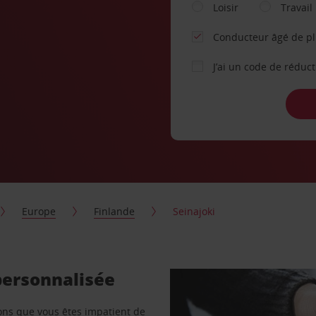
Loisir
Travail
Conducteur âgé de p
J’ai un code de réduc
Europe
Finlande
Seinajoki
 personnalisée
vons que vous êtes impatient de