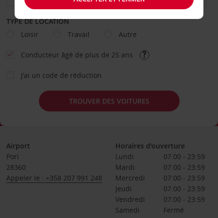
TYPE DE LOCATION
Loisir
Travail
Autre
Conducteur âgé de plus de 25 ans
J’ai un code de réduction
TROUVER DES VOITURES
Airport
Horaires d'ouverture
Pori
Lundi
07:00 - 23:59
28360
Mardi
07:00 - 23:59
Appeler le : +358 207 991 248
Mercredi
07:00 - 23:59
Jeudi
07:00 - 23:59
Vendredi
07:00 - 23:59
Samedi
Fermé