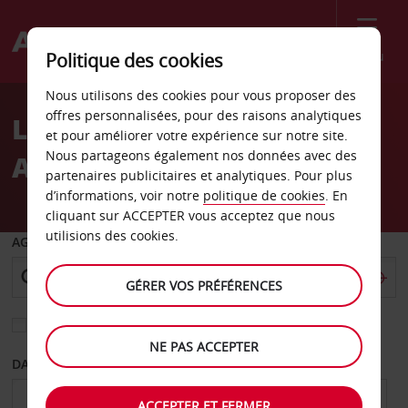
Menu
Politique des cookies
Welcome
Nous utilisons des cookies pour vous proposer des
to
offres personnalisées, pour des raisons analytiques
Location de voiture
Avis
et pour améliorer votre expérience sur notre site.
Nous partageons également nos données avec des
Aéroport de Pori
partenaires publicitaires et analytiques. Pour plus
d’informations, voir notre
politique de cookies
. En
cliquant sur ACCEPTER vous acceptez que nous
utilisions des cookies.
AGENCE DE DÉPART
GÉRER VOS PRÉFÉRENCES
Sélectionnez une autre agence de retour
NE PAS ACCEPTER
DATE DE DÉPART
DATE DE RETOUR
ACCEPTER ET FERMER