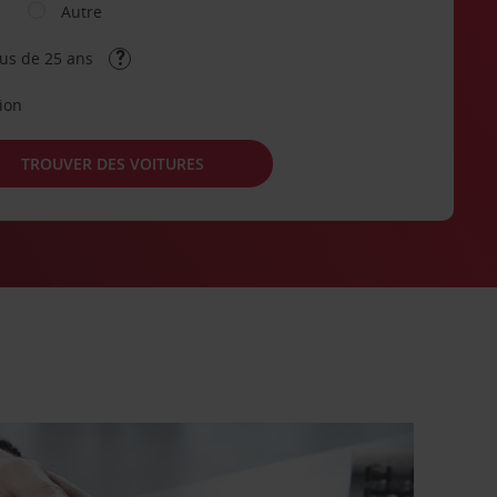
Autre
lus de 25 ans
tion
TROUVER DES VOITURES