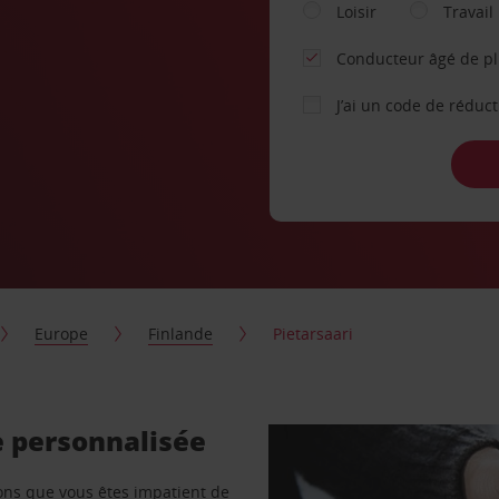
Loisir
Travail
Conducteur âgé de p
J’ai un code de réduc
Europe
Finlande
Pietarsaari
e personnalisée
vons que vous êtes impatient de