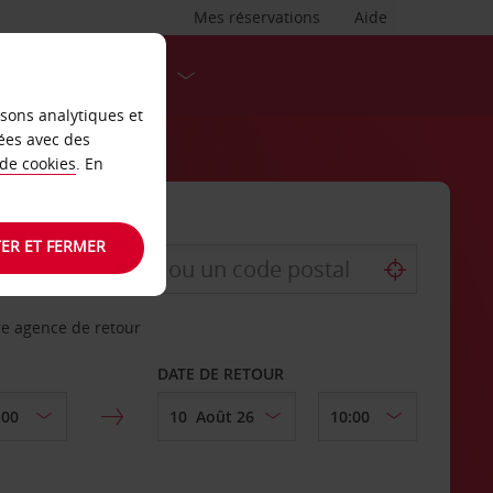
Mes réservations
Aide
DESTINATIONS
isons analytiques et
ées avec des
 de cookies
. En
ER ET FERMER
re agence de retour
DATE DE RETOUR