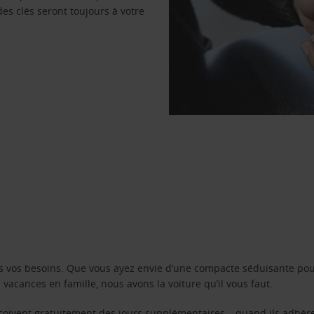
des clés seront toujours à votre
s vos besoins. Que vous ayez envie d’une compacte séduisante pou
acances en famille, nous avons la voiture qu’il vous faut.
reçoivent gratuitement des jours supplémentaires – quand ils adhèr