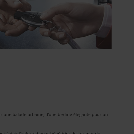
r une balade urbaine, d’une berline élégante pour un
ent à
Avis Preferred
pour bénéficier des primes de