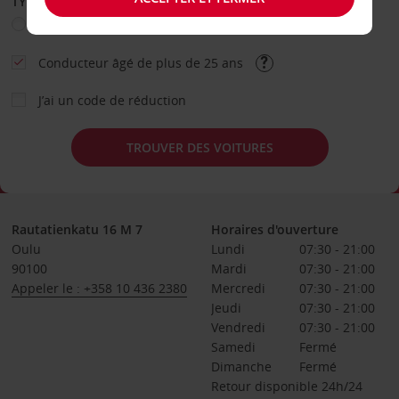
TYPE DE LOCATION
Loisir
Travail
Autre
Conducteur âgé de plus de 25 ans
J’ai un code de réduction
TROUVER DES VOITURES
Rautatienkatu 16 M 7
Horaires d'ouverture
Oulu
Lundi
07:30 - 21:00
90100
Mardi
07:30 - 21:00
Appeler le : +358 10 436 2380
Mercredi
07:30 - 21:00
Jeudi
07:30 - 21:00
Vendredi
07:30 - 21:00
Samedi
Fermé
Dimanche
Fermé
Retour disponible 24h/24