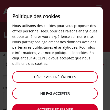
Menu
Politique des cookies
Welcome
Nous utilisons des cookies pour vous proposer des
to
offres personnalisées, pour des raisons analytiques
Location de voiture Oulu
Avis
et pour améliorer votre expérience sur notre site.
Nous partageons également nos données avec des
partenaires publicitaires et analytiques. Pour plus
d’informations, voir notre
politique de cookies
. En
AGENCE DE DÉPART
cliquant sur ACCEPTER vous acceptez que nous
utilisions des cookies.
GÉRER VOS PRÉFÉRENCES
Sélectionnez une autre agence de retour
DATE DE DÉPART
DATE DE RETOUR
NE PAS ACCEPTER
ACCEPTER ET FERMER