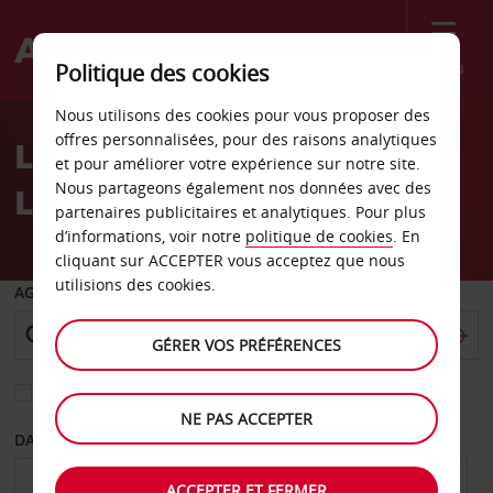
Menu
Politique des cookies
Welcome
Nous utilisons des cookies pour vous proposer des
to
offres personnalisées, pour des raisons analytiques
Location de voiture
Avis
et pour améliorer votre expérience sur notre site.
Nous partageons également nos données avec des
Lahti - Centre-ville
partenaires publicitaires et analytiques. Pour plus
d’informations, voir notre
politique de cookies
. En
cliquant sur ACCEPTER vous acceptez que nous
utilisions des cookies.
AGENCE DE DÉPART
GÉRER VOS PRÉFÉRENCES
Sélectionnez une autre agence de retour
NE PAS ACCEPTER
DATE DE DÉPART
DATE DE RETOUR
ACCEPTER ET FERMER