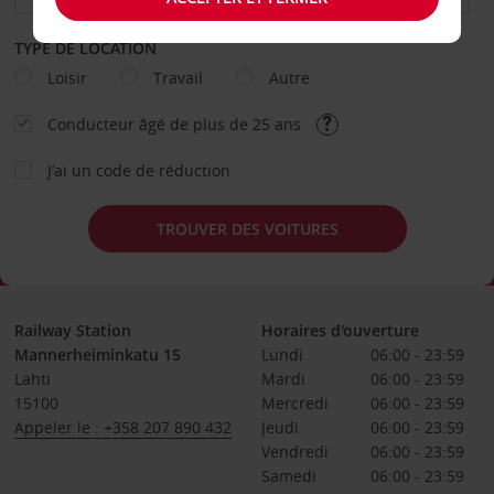
TYPE DE LOCATION
Loisir
Travail
Autre
Conducteur âgé de plus de 25 ans
J’ai un code de réduction
TROUVER DES VOITURES
Railway Station
Horaires d'ouverture
Mannerheiminkatu 15
Lundi
06:00 - 23:59
Lahti
Mardi
06:00 - 23:59
15100
Mercredi
06:00 - 23:59
Appeler le : +358 207 890 432
Jeudi
06:00 - 23:59
Vendredi
06:00 - 23:59
Samedi
06:00 - 23:59