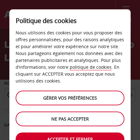
Menu
Politique des cookies
Welcome
Nous utilisons des cookies pour vous proposer des
to
offres personnalisées, pour des raisons analytiques
Location de voiture Kuopio
Avis
et pour améliorer votre expérience sur notre site.
Nous partageons également nos données avec des
Laakkonen
partenaires publicitaires et analytiques. Pour plus
d’informations, voir notre
politique de cookies
. En
cliquant sur ACCEPTER vous acceptez que nous
utilisions des cookies.
AGENCE DE DÉPART
GÉRER VOS PRÉFÉRENCES
Sélectionnez une autre agence de retour
NE PAS ACCEPTER
DATE DE DÉPART
DATE DE RETOUR
ACCEPTER ET FERMER