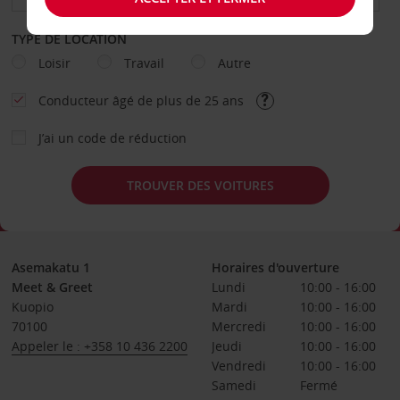
TYPE DE LOCATION
Loisir
Travail
Autre
Conducteur âgé de plus de 25 ans
J’ai un code de réduction
TROUVER DES VOITURES
Asemakatu 1
Horaires d'ouverture
Meet & Greet
Lundi
10:00 - 16:00
Kuopio
Mardi
10:00 - 16:00
70100
Mercredi
10:00 - 16:00
Appeler le : +358 10 436 2200
Jeudi
10:00 - 16:00
Vendredi
10:00 - 16:00
Samedi
Fermé