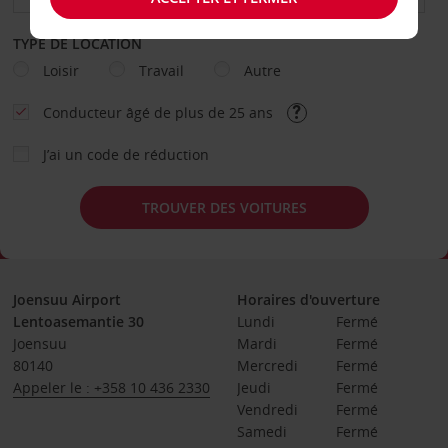
TYPE DE LOCATION
Loisir
Travail
Autre
Conducteur âgé de plus de 25 ans
J’ai un code de réduction
TROUVER DES VOITURES
Joensuu Airport
Horaires d'ouverture
Lentoasemantie 30
Lundi
Fermé
Joensuu
Mardi
Fermé
80140
Mercredi
Fermé
Appeler le : +358 10 436 2330
Jeudi
Fermé
Vendredi
Fermé
Samedi
Fermé