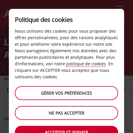
Menu
Politique des cookies
Welcome
Nous utilisons des cookies pour vous proposer des
to
offres personnalisées, pour des raisons analytiques
Location de voiture
Avis
et pour améliorer votre expérience sur notre site.
Nous partageons également nos données avec des
Aéroport de Joensuu
partenaires publicitaires et analytiques. Pour plus
d’informations, voir notre
politique de cookies
. En
cliquant sur ACCEPTER vous acceptez que nous
utilisions des cookies.
AGENCE DE DÉPART
GÉRER VOS PRÉFÉRENCES
Sélectionnez une autre agence de retour
NE PAS ACCEPTER
DATE DE DÉPART
DATE DE RETOUR
ACCEPTER ET FERMER