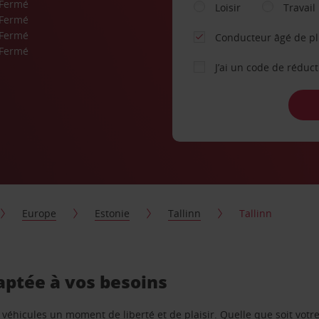
Fermé
Loisir
Travail
Fermé
Fermé
Conducteur âgé de p
Fermé
J’ai un code de réduc
Europe
Estonie
Tallinn
Tallinn
daptée à vos besoins
e véhicules un moment de liberté et de plaisir. Quelle que soit vot