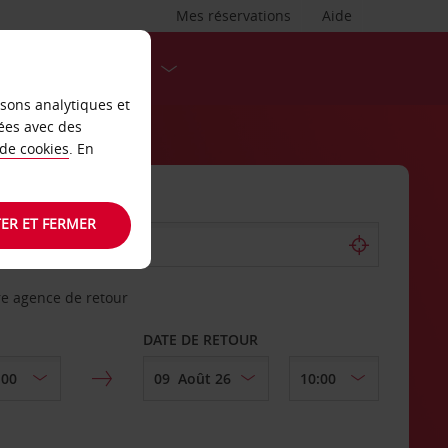
Mes réservations
Aide
DESTINATIONS
isons analytiques et
ées avec des
 de cookies
. En
ER ET FERMER
re agence de retour
DATE DE RETOUR