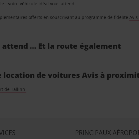
e - votre véhicule idéal vous attend.
supplémentaires offerts en souscrivant au programme de fidélité
Avis
s attend … Et la route également
e location de voitures Avis à proximi
rt de Tallinn
VICES
PRINCIPAUX AÉROPO