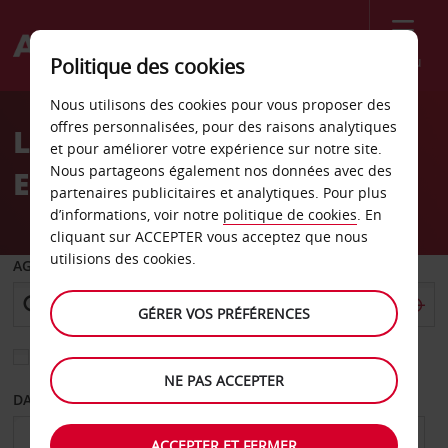
Menu
Politique des cookies
Welcome
Nous utilisons des cookies pour vous proposer des
to
offres personnalisées, pour des raisons analytiques
Location de voiture en
Avis
et pour améliorer votre expérience sur notre site.
Nous partageons également nos données avec des
Estonie
partenaires publicitaires et analytiques. Pour plus
d’informations, voir notre
politique de cookies
. En
cliquant sur ACCEPTER vous acceptez que nous
utilisions des cookies.
AGENCE DE DÉPART
GÉRER VOS PRÉFÉRENCES
Sélectionnez une autre agence de retour
NE PAS ACCEPTER
DATE DE DÉPART
DATE DE RETOUR
ACCEPTER ET FERMER