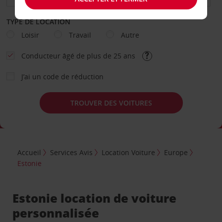
TYPE DE LOCATION
Loisir
Travail
Autre
Conducteur âgé de plus de 25 ans
J’ai un code de réduction
TROUVER DES VOITURES
Accueil
Services Avis
Location Voiture
Europe
Estonie
Estonie location de voiture
personnalisée