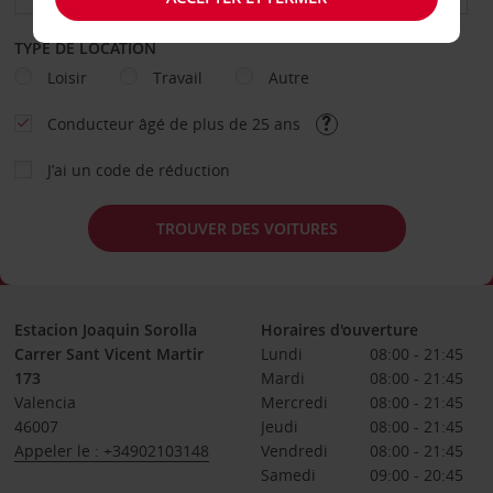
TYPE DE LOCATION
Loisir
Travail
Autre
Conducteur âgé de plus de 25 ans
J’ai un code de réduction
TROUVER DES VOITURES
Estacion Joaquin Sorolla
Horaires d'ouverture
Carrer Sant Vicent Martir
Lundi
08:00 - 21:45
173
Mardi
08:00 - 21:45
Valencia
Mercredi
08:00 - 21:45
46007
Jeudi
08:00 - 21:45
Appeler le : +34902103148
Vendredi
08:00 - 21:45
Samedi
09:00 - 20:45