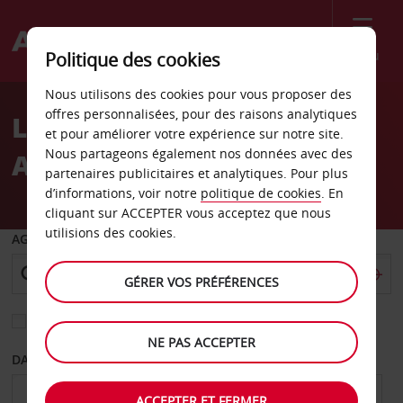
Menu
Politique des cookies
Welcome
Nous utilisons des cookies pour vous proposer des
to
offres personnalisées, pour des raisons analytiques
Location de voiture Gare
Avis
et pour améliorer votre expérience sur notre site.
Nous partageons également nos données avec des
AVE de Valence
partenaires publicitaires et analytiques. Pour plus
d’informations, voir notre
politique de cookies
. En
cliquant sur ACCEPTER vous acceptez que nous
utilisions des cookies.
AGENCE DE DÉPART
GÉRER VOS PRÉFÉRENCES
Sélectionnez une autre agence de retour
NE PAS ACCEPTER
DATE DE DÉPART
DATE DE RETOUR
ACCEPTER ET FERMER