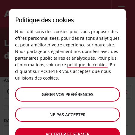
Menu
Politique des cookies
Welcome
Nous utilisons des cookies pour vous proposer des
to
offres personnalisées, pour des raisons analytiques
Location de voiture Gare
Avis
et pour améliorer votre expérience sur notre site.
Nous partageons également nos données avec des
de Castellon
partenaires publicitaires et analytiques. Pour plus
d’informations, voir notre
politique de cookies
. En
cliquant sur ACCEPTER vous acceptez que nous
utilisions des cookies.
AGENCE DE DÉPART
GÉRER VOS PRÉFÉRENCES
Sélectionnez une autre agence de retour
NE PAS ACCEPTER
DATE DE DÉPART
DATE DE RETOUR
ACCEPTER ET FERMER