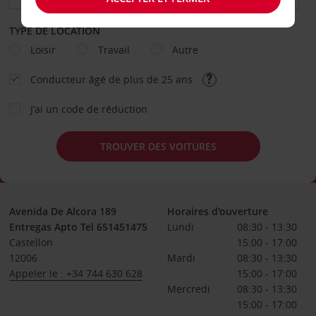
TYPE DE LOCATION
Loisir
Travail
Autre
Conducteur âgé de plus de 25 ans
J’ai un code de réduction
TROUVER DES VOITURES
Avenida De Alcora 189
Horaires d'ouverture
Entregas Apto Tel 651451475
Lundi
08:30 - 13:30
Castellon
15:00 - 17:00
12006
Mardi
08:30 - 13:30
Appeler le : +34 744 630 628
15:00 - 17:00
Mercredi
08:30 - 13:30
15:00 - 17:00