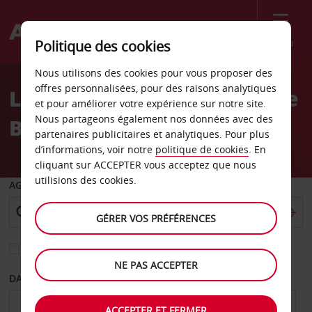
Menu
Politique des cookies
Welcome
Nous utilisons des cookies pour vous proposer des
to
offres personnalisées, pour des raisons analytiques
Location de voiture Murcie
Avis
et pour améliorer votre expérience sur notre site.
Nous partageons également nos données avec des
Bartolomé Paños Pérez
partenaires publicitaires et analytiques. Pour plus
d’informations, voir notre
politique de cookies
. En
cliquant sur ACCEPTER vous acceptez que nous
utilisions des cookies.
AGENCE DE DÉPART
GÉRER VOS PRÉFÉRENCES
Sélectionnez une autre agence de retour
NE PAS ACCEPTER
DATE DE DÉPART
DATE DE RETOUR
ACCEPTER ET FERMER