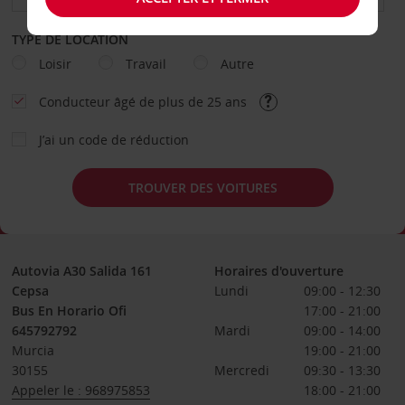
TYPE DE LOCATION
Loisir
Travail
Autre
Conducteur âgé de plus de 25 ans
J’ai un code de réduction
TROUVER DES VOITURES
Autovia A30 Salida 161
Horaires d'ouverture
Cepsa
Lundi
09:00 - 12:30
Bus En Horario Ofi
17:00 - 21:00
645792792
Mardi
09:00 - 14:00
Murcia
19:00 - 21:00
30155
Mercredi
09:30 - 13:30
Appeler le : 968975853
18:00 - 21:00