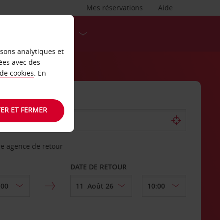
Mes réservations
Aide
DESTINATIONS
isons analytiques et
ées avec des
 de cookies
. En
ER ET FERMER
re agence de retour
DATE DE RETOUR