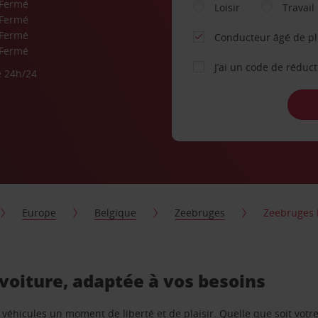
Fermé
Loisir
Travail
Fermé
Fermé
Conducteur âgé de p
Fermé
J’ai un code de réduc
e 24h/24
Europe
Belgique
Zeebruges
Zeebruges 
 voiture, adaptée à vos besoins
e véhicules un moment de liberté et de plaisir. Quelle que soit vot