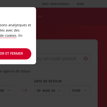
Mes réservations
Aide
DESTINATIONS
isons analytiques et
ées avec des
 de cookies
. En
ER ET FERMER
re agence de retour
DATE DE RETOUR