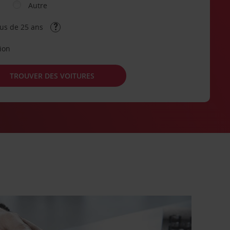
Autre
lus de 25 ans
tion
TROUVER DES VOITURES