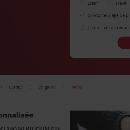
Loisir
Travail
Conducteur âgé de p
J’ai un code de réduc
Europe
Belgique
Mons
onnalisée
vons que vous êtes impatient de